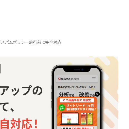
eの新スパムポリシー施行前に完全対応
「採用×AI活用」事例の祭典
2026summer ～12社のリアルなAI実践
と成功のポイントが学べる1日～